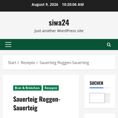
Zum
August 9, 2026
10:20:07 AM
Inhalt
springen
siwa24
Just another WordPress site
Primäres
Menü
Start
Rezepte
Sauerteig Roggen-Sauerteig
SUCHEN
Brot & Brötchen
Rezepte
Sauerteig Roggen-
Suche
Sauerteig