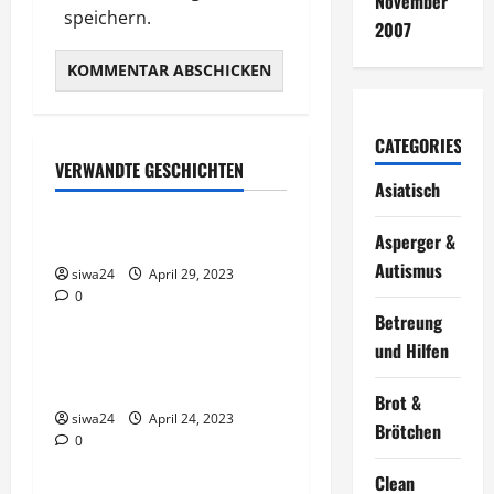
November
speichern.
2007
CATEGORIES
VERWANDTE GESCHICHTEN
Brot & Brötchen
Asiatisch
Öl-Saaten
Asperger &
Autismus
siwa24
Pfannen-Gerichte
April 29, 2023
0
Rezepte
Betreung
und Hilfen
Gnocchi-Rosenkohl-Pfanne
mit Kabanossi
Brot &
siwa24
April 24, 2023
Brötchen
0
Brot & Brötchen
Clean