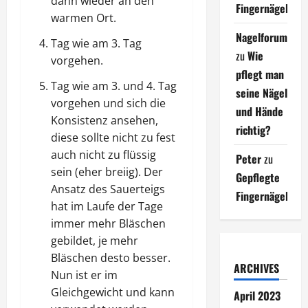
dann wieder an den
Fingernägel
warmen Ort.
Nagelforum
Tag wie am 3. Tag
zu
Wie
vorgehen.
pflegt man
Tag wie am 3. und 4. Tag
seine Nägel
vorgehen und sich die
und Hände
Konsistenz ansehen,
richtig?
diese sollte nicht zu fest
auch nicht zu flüssig
Peter
zu
sein (eher breiig). Der
Gepflegte
Ansatz des Sauerteigs
Fingernägel
hat im Laufe der Tage
immer mehr Bläschen
gebildet, je mehr
Bläschen desto besser.
ARCHIVES
Nun ist er im
Gleichgewicht und kann
April 2023