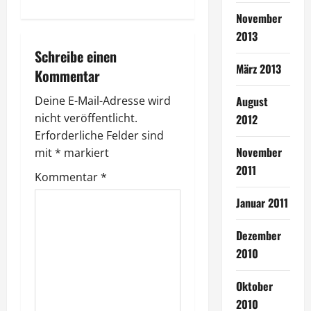
r
November
2013
a
Schreibe einen
März 2013
Kommentar
g
Deine E-Mail-Adresse wird
August
s
nicht veröffentlicht.
2012
n
Erforderliche Felder sind
November
mit
*
markiert
a
2011
Kommentar
*
v
Januar 2011
i
Dezember
g
2010
a
Oktober
2010