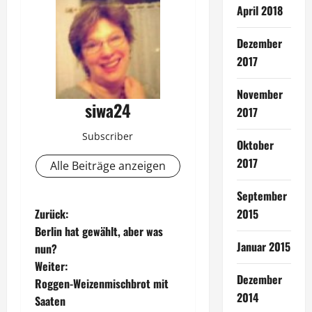
April 2018
Dezember
2017
November
siwa24
2017
Subscriber
Oktober
2017
Alle Beiträge anzeigen
September
B
Zurück:
2015
Berlin hat gewählt, aber was
e
Januar 2015
nun?
Weiter:
i
Dezember
Roggen-Weizenmischbrot mit
2014
t
Saaten