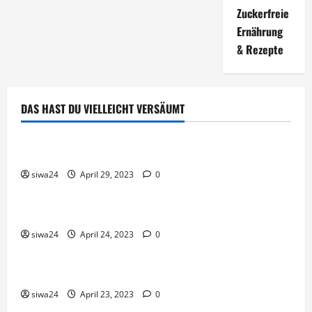
Zuckerfreie
Ernährung
& Rezepte
DAS HAST DU VIELLEICHT VERSÄUMT
Brot & Brötchen
Öl-Saaten
siwa24
April 29, 2023
0
Pfannen-Gerichte
Rezepte
Gnocchi-Rosenkohl-Pfanne mit Kabanossi
siwa24
April 24, 2023
0
Brot & Brötchen
Brotgewürz
siwa24
April 23, 2023
0
Brot & Brötchen