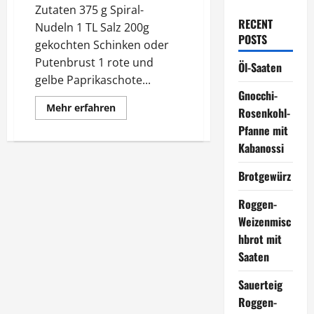
Zutaten 375 g Spiral-
RECENT
Nudeln 1 TL Salz 200g
POSTS
gekochten Schinken oder
Putenbrust 1 rote und
Öl-Saaten
gelbe Paprikaschote...
Gnocchi-
Mehr
Mehr erfahren
Rosenkohl-
Informationen
über
Pfanne mit
Nudelsalat
Simone
Kabanossi
Brotgewürz
Roggen-
Weizenmisc
hbrot mit
Saaten
Sauerteig
Roggen-