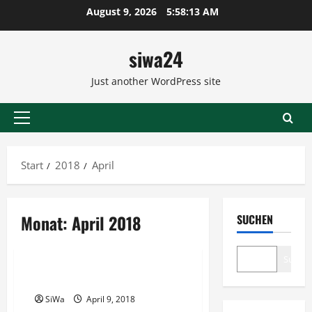
Zum
August 9, 2026
5:58:14 AM
Inhalt
springen
siwa24
Just another WordPress site
Primäres
Menü
Start
2018
April
Monat:
April 2018
SUCHEN
Rezepte
Suche
Nudelsalat Simone
SiWa
April 9, 2018