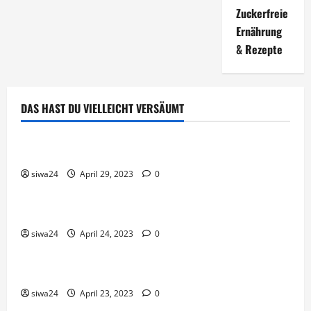
Zuckerfreie
Ernährung
& Rezepte
DAS HAST DU VIELLEICHT VERSÄUMT
Brot & Brötchen
Öl-Saaten
siwa24
April 29, 2023
0
Pfannen-Gerichte
Rezepte
Gnocchi-Rosenkohl-Pfanne mit Kabanossi
siwa24
April 24, 2023
0
Brot & Brötchen
Brotgewürz
siwa24
April 23, 2023
0
Brot & Brötchen