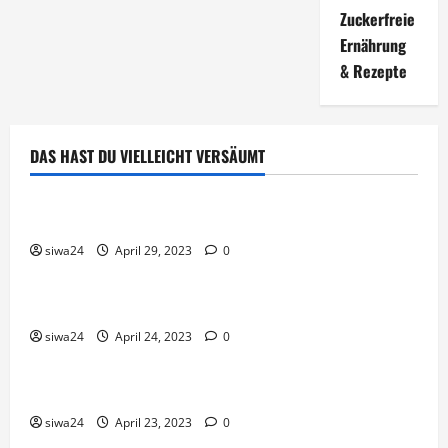
Zuckerfreie
Ernährung
& Rezepte
DAS HAST DU VIELLEICHT VERSÄUMT
Brot & Brötchen
Öl-Saaten
siwa24
April 29, 2023
0
Pfannen-Gerichte
Rezepte
Gnocchi-Rosenkohl-Pfanne mit Kabanossi
siwa24
April 24, 2023
0
Brot & Brötchen
Brotgewürz
siwa24
April 23, 2023
0
Brot & Brötchen