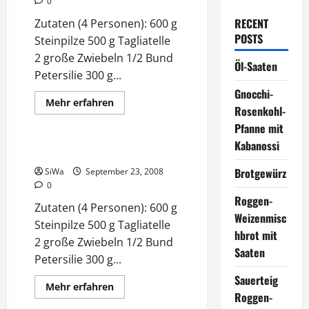
0
RECENT
Zutaten (4 Personen): 600 g
POSTS
Steinpilze 500 g Tagliatelle
2 große Zwiebeln 1/2 Bund
Öl-Saaten
Petersilie 300 g...
Gnocchi-
Mehr
Mehr erfahren
Rosenkohl-
Informationen
Rezepte
über
Pfanne mit
Steinpilze
auf
Kabanossi
Tagliatelle
Steinpilze auf Tagliatelle
Brotgewürz
SiWa
September 23, 2008
0
Roggen-
Zutaten (4 Personen): 600 g
Weizenmisc
Steinpilze 500 g Tagliatelle
hbrot mit
2 große Zwiebeln 1/2 Bund
Saaten
Petersilie 300 g...
Sauerteig
Mehr
Mehr erfahren
Informationen
Roggen-
über