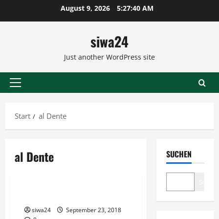
Zum
August 9, 2026
5:27:40 AM
Inhalt
springen
siwa24
Just another WordPress site
Primäres
Menü
Start
al Dente
al Dente
SUCHEN
Pilzgerichte
Suche
Steinpilze auf Tagliatelle
siwa24
September 23, 2018