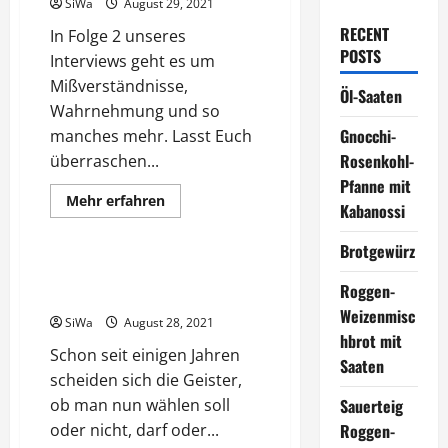
SiWa
August 29, 2021
RECENT
In Folge 2 unseres
POSTS
Interviews geht es um
Mißverständnisse,
Öl-Saaten
Wahrnehmung und so
Gnocchi-
manches mehr. Lasst Euch
Rosenkohl-
überraschen...
Pfanne mit
Mehr
Mehr erfahren
Kabanossi
Informationen
Uncategorized
über
Emotionen
Brotgewürz
in
unserer
Wählen oder nicht – was bringt
Asperger-
Roggen-
es?
Ehe
–
Weizenmisc
SiWa
August 28, 2021
ein
hbrot mit
Interview
Schon seit einigen Jahren
#
Saaten
2
scheiden sich die Geister,
ob man nun wählen soll
Sauerteig
oder nicht, darf oder...
Roggen-