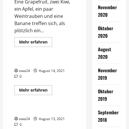
Eine Grapefruit, zwei Kiwi,
November
ein Apfel, ein paar
2020
Weintrauben und eine
Banane treffen sich, als
Oktober
plötzlich ein...
2020
Mehr
Mehr erfahren
Informationen
Gesunde Ernährung
August
über
Fataler
2020
Obstsalat
Herzschonende Diät
November
siwa24
August 14, 2021
0
2019
Mehr
Mehr erfahren
Oktober
Informationen
Uncategorized
über
2019
Herzschonende
Diät
Hirschgulasch
September
siwa24
August 13, 2021
2018
0