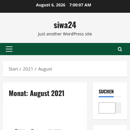
Zum
August 6, 2026
7:00:08 AM
Inhalt
springen
siwa24
Just another WordPress site
Primäres
Menü
Start
2021
August
Monat:
August 2021
SUCHEN
Asperger & Autismus
Suche
Emotionen in unserer Asperger-
Ehe – ein Interview # 2