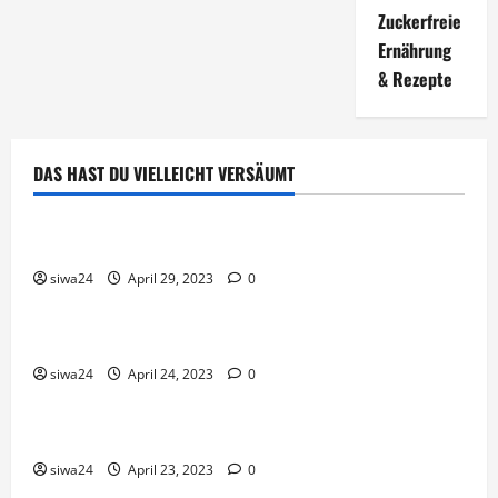
Zuckerfreie
Ernährung
& Rezepte
DAS HAST DU VIELLEICHT VERSÄUMT
Brot & Brötchen
Öl-Saaten
siwa24
April 29, 2023
0
Pfannen-Gerichte
Rezepte
Gnocchi-Rosenkohl-Pfanne mit Kabanossi
siwa24
April 24, 2023
0
Brot & Brötchen
Brotgewürz
siwa24
April 23, 2023
0
Brot & Brötchen