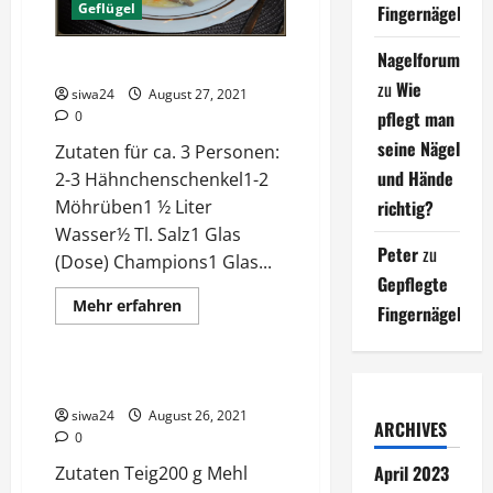
einer
Geflügel
Fingernägel
Beziehung
Nagelforum
Hühnerfrikassee
zu
Wie
siwa24
August 27, 2021
pflegt man
0
seine Nägel
Zutaten für ca. 3 Personen:
und Hände
2-3 Hähnchenschenkel1-2
Möhrüben1 ½ Liter
richtig?
Wasser½ Tl. Salz1 Glas
Peter
zu
(Dose) Champions1 Glas...
Gepflegte
Mehr
Mehr erfahren
Fingernägel
Informationen
Pizza
über
Hühnerfrikassee
Pizza für 2 Personen
siwa24
August 26, 2021
ARCHIVES
0
April 2023
Zutaten Teig200 g Mehl