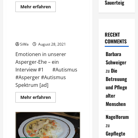
Sauerteig
Mehr
Mehr erfahren
Informationen
Asperger & Autismus
über
Wählen
oder
nicht
Ein Autist und ein nicht Autist
–
RECENT
in einer Beziehung
was
COMMENTS
bringt
SiWa
August 28, 2021
es?
Barbara
Emotionen in unserer
Asperger-Ehe – ein
Schweiger
Interview #1 #Autismus
zu
Die
#Asperger #Autismus
Betreuung
Spektrum [ad]
und Pflege
alter
Mehr
Mehr erfahren
Informationen
Menschen
über
Ein
Autist
Nagelforum
und
ein
zu
nicht
Autist
Gepflegte
in