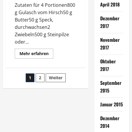
April 2018
Zutaten für 4 Portionen800
g Gulasch vom Hirsch50 g
Dezember
Butter50 g Speck,
2017
durchwachsen2
Zwiebeln500 g Steinpilze
November
oder...
2017
Mehr
Mehr erfahren
Informationen
Oktober
über
Hirschgulasch
2017
Seitennummerierung
1
2
Weiter
September
der
2015
Beiträge
Januar 2015
Dezember
2014