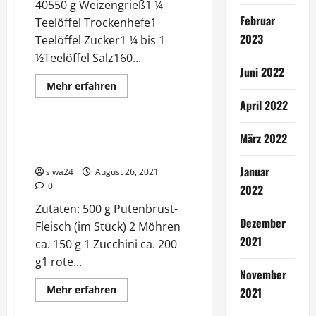
40550 g Weizengrieß1 ¼
Februar
Teelöffel Trockenhefe1
2023
Teelöffel Zucker1 ¼ bis 1
½Teelöffel Salz160...
Juni 2022
Geflügel
Mehr
Mehr erfahren
Informationen
Indische Gerichte
April 2022
über
Pizza
für
2
Bunte Gemüsepfanne mit
März 2022
Personen
Putenbrust
Januar
siwa24
August 26, 2021
0
2022
Zutaten: 500 g Putenbrust-
Dezember
Fleisch (im Stück) 2 Möhren
2021
ca. 150 g 1 Zucchini ca. 200
g1 rote...
November
Mehr
Mehr erfahren
2021
Informationen
Frühstück
über