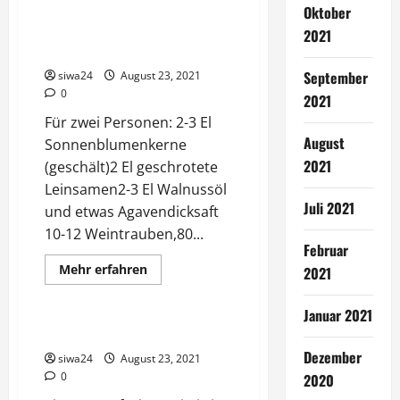
Bunte
Oktober
Gemüsepfanne
mit
Frühstück Joghurt mit Müsli
2021
Putenbrust
und Obst
September
siwa24
August 23, 2021
0
2021
Für zwei Personen: 2-3 El
August
Sonnenblumenkerne
2021
(geschält)2 El geschrotete
Leinsamen2-3 El Walnussöl
Juli 2021
und etwas Agavendicksaft
10-12 Weintrauben,80...
Februar
Mehr
Mehr erfahren
2021
Informationen
Salate
über
Frühstück
Januar 2021
Joghurt
mit
Fataler Obstsalat
Müsli
Dezember
und
siwa24
August 23, 2021
Obst
0
2020