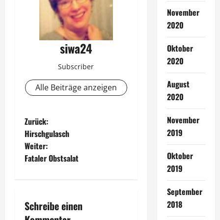
November
2020
siwa24
Oktober
2020
Subscriber
August
Alle Beiträge anzeigen
2020
B
November
Zurück:
2019
Hirschgulasch
e
Weiter:
Oktober
Fataler Obstsalat
i
2019
t
September
r
Schreibe einen
2018
Kommentar