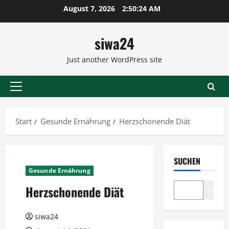
Zum
August 7, 2026
2:50:25 AM
Inhalt
springen
siwa24
Just another WordPress site
Primäres
Menü
Start
Gesunde Ernährung
Herzschonende Diät
SUCHEN
Gesunde Ernährung
Herzschonende Diät
Suche
siwa24