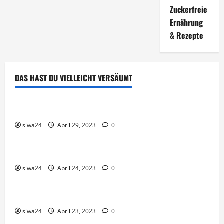
Zuckerfreie
Ernährung
& Rezepte
DAS HAST DU VIELLEICHT VERSÄUMT
Brot & Brötchen
Öl-Saaten
siwa24
April 29, 2023
0
Pfannen-Gerichte
Rezepte
Gnocchi-Rosenkohl-Pfanne mit Kabanossi
siwa24
April 24, 2023
0
Brot & Brötchen
Brotgewürz
siwa24
April 23, 2023
0
Brot & Brötchen