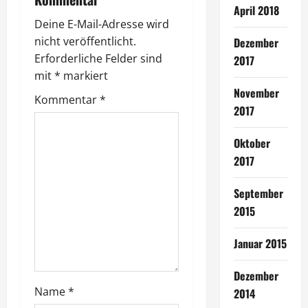
a
April 2018
Deine E-Mail-Adresse wird
g
nicht veröffentlicht.
Dezember
Erforderliche Felder sind
2017
s
mit
*
markiert
n
November
Kommentar
*
2017
a
Oktober
v
2017
i
September
g
2015
a
Januar 2015
t
Dezember
Name
*
i
2014