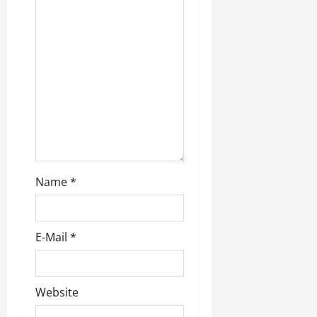
v
i
g
a
t
i
Name
*
o
n
E-Mail
*
Website