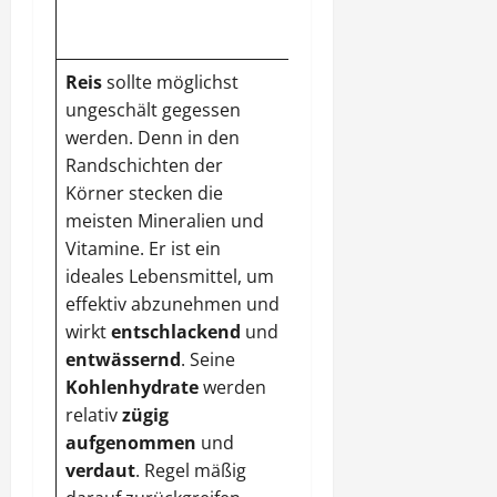
Roh im Salat liefert er
üppig Vitamin C.
Reis
sollte möglichst
ungeschält gegessen
werden. Denn in den
Randschichten der
Körner stecken die
meisten Mineralien und
Vitamine. Er ist ein
ideales Lebensmittel, um
effektiv abzunehmen und
Sellerie
regt mit
wirkt
entschlackend
und
seinen
pflanzlichen
entwässernd
. Seine
Hormonen,
Kohlenhydrate
werden
Bitterstoffen und
relativ
zügig
ätherischen Ölen
die
aufgenommen
und
Verdauung
und den
verdaut
. Regel mäßig
Stoffwechsel an
. Er