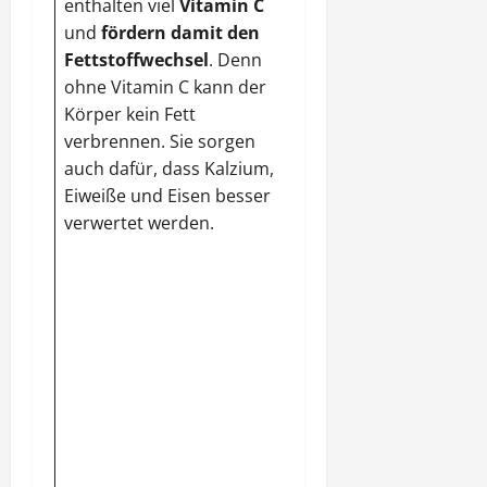
enthalten viel
Vitamin C
schlechten
und
fördern damit den
Eiweißverdauung ist
Fettstoffwechsel
. Denn
eine Papayakur sehr
ohne Vitamin C kann der
hilfreich.
Pflaumen
Körper kein Fett
entwässern
das
verbrennen. Sie sorgen
Gewebe. Ihre
auch dafür, dass Kalzium,
Ballaststoffe binden
Eiweiße und Eisen besser
im Darm
verwertet werden.
überflüssiges Fett
, so
dass eine Einlagerung
im Körper nicht
möglich ist. Für gute
Nerven sorgen die
vielen B-Vitamine.
Porree
fördert die
Fettverbrennung
und
senkt den
Blutzuckerspiegel.