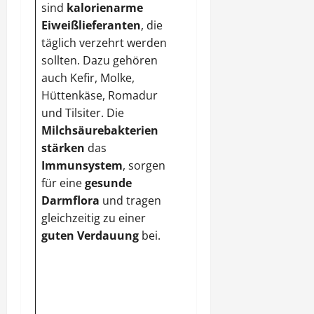
sind
kalorienarme
durch den
hohen
Eiweißlieferanten
, die
Anteil von Vitamin C
.
täglich verzehrt werden
Zusammen mit
sollten. Dazu gehören
Magnesium regt sie
auch Kefir, Molke,
die Produktion von
Hüttenkäse, Romadur
Hormonen an, die das
und Tilsiter. Die
Abnehmen fördern.
Milchsäurebakterien
Außerdem
stärken
das
beschleunigt sie den
Immunsystem
, sorgen
Stoffwechsel.
Kohl
für eine
gesunde
enthält
wenig Fett
,
Darmflora
und tragen
Kalorien
und Eiweiß,
gleichzeitig zu einer
dafür aber jede
guten Verdauung
bei.
Menge Vitamin C.
Dadurch ist es gut
zum Abnehmen
geeignet. Eine
wertvolle