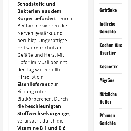
Schadstoffe und
Getränke
Bakterien aus dem
Körper befördert
. Durch
Indische
B-Vitamine werden die
Gerichte
Nerven gestärkt und
beruhigt. Ungesättigte
Kochen fürs
Fettsäuren schützen
Ingwer
fördert den
Haustier
Gefäße und Herz. Mit
Abtransport von
Hafer im Müsli beginnt
Giftstoffen
aus dem
Kosmetik
der Tag wie er sollte.
Körper und das
Hirse
ist ein
Migräne
Entschlacken
. Die
Eisenlieferant
zur
Pfunde werden
Bildung roter
Nützliche
purzeln, wenn das
Blutkörperchen. Durch
Helfer
Essen regelmäßig
die b
eschleunigten
damit gewürzt wird.
Stoffwechselvörgänge
,
Pfannen-
Auch Ingwertee ist
verursacht durch die
Gerichte
dafür förderlich.
Vitamine B 1 und B 6
,