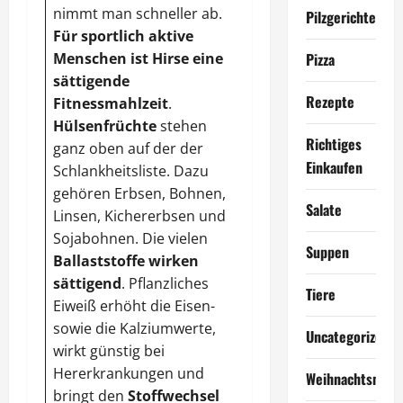
Außerdem
hilft er
nimmt man schneller ab.
Pilzgerichte
dem Magen dei der
Für sportlich aktive
Verdauung
, hemmt
Menschen ist Hirse eine
Pizza
Entzündungen,
senkt
sättigende
den
Rezepte
Fitnessmahlzeit
.
Cholesterinspiegel
Hülsenfrüchte
stehen
und lindert Übelkeit.
Richtiges
ganz oben auf der der
Ebenfalls hilft die
Einkaufen
Schlankheitsliste. Dazu
Wurzel bei Blähungen,
gehören Erbsen, Bohnen,
Bronchitis, Arthritis
Salate
Linsen, Kichererbsen und
und Rheuma.
Sojabohnen. Die vielen
Suppen
Ballaststoffe wirken
sättigend
. Pflanzliches
Tiere
Eiweiß erhöht die Eisen-
sowie die Kalziumwerte,
Uncategorized
wirkt günstig bei
Hererkrankungen und
Weihnachtsmen
bringt den
Stoffwechsel