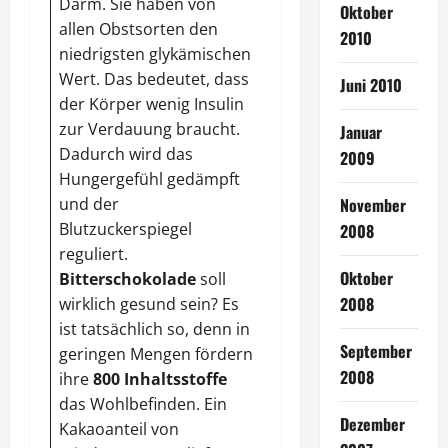
Darm. Sie haben von
Oktober
allen Obstsorten den
2010
niedrigsten glykämischen
Chili
kurbelt
die
Wert. Das bedeutet, dass
Juni 2010
Fettzellen
richtig
an
.
der Körper wenig Insulin
Das Gehirn schüttet
zur Verdauung braucht.
Januar
durch den Schäferreiz
Dadurch wird das
2009
Endorphine
aus, die
Hungergefühl gedämpft
fröhlich stimmen
und der
November
und auch das
Blutzuckerspiegel
2008
Allgemeinbefinden um
reguliert.
einiges verbessern.
Oktober
Bitterschokolade
soll
Schließlich ist
gute
2008
wirklich gesund sein? Es
Laune sehr
ist tatsächlich so, denn in
förderlich
für das
September
geringen Mengen fördern
Abnehmen
. Auf
Herz
2008
ihre
800 Inhaltsstoffe
und Kreislauf
positiv
das Wohlbefinden. Ein
wirkt da in den
Dezember
Kakaoanteil von
Schoten enthaltene