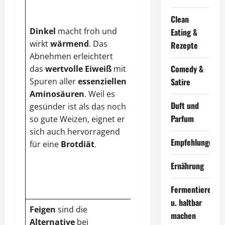
unerbittlich zu den
Fettzellen. Genauso
Clean
auch die andern
Dinkel
macht froh und
Eating &
Bittergemüsesorten
wirkt
wärmend
. Das
Rezepte
Artischocken und
Abnehmen erleichtert
Radicchio.
Comedy &
das
wertvolle Eiweiß
mit
Stoffwechsel
und
Spuren aller
essenziellen
Satire
Verdauung
werden
Aminosäuren
. Weil es
durch den Bitterstoff
Duft und
gesünder ist als das noch
Intybin
angekurbelt
.
Parfum
so gute Weizen, eignet er
Dafür dass Fettzellen
sich auch hervorragend
geringer werden,
Empfehlungen
für eine
Brotdiät
.
sorgen Kalium,
Vitamin C,
Ernährung
Magnesium, Kalzium
und Eisen.
Fermentieren
u. haltbar
Feigen
sind die
machen
Alternative
bei