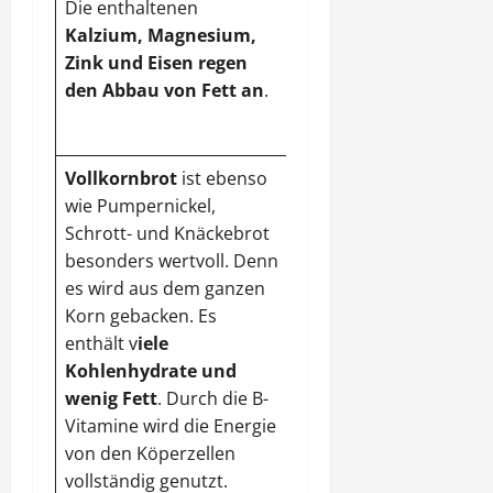
Die enthaltenen
Giftstoffe aus dem
Kalzium, Magnesium,
Darm
. Die
Zink und Eisen regen
Ballaststoffe helfen,
den Abbau von Fett an
.
Verstopfungen
vorzubeugen
.
Vollkornbrot
ist ebenso
Weizengrassaft
wie Pumpernickel,
entschlackt, reinigt
Schrott- und Knäckebrot
das Blut und kurbelt
besonders wertvoll. Denn
den Stoffwechsel an
.
es wird aus dem ganzen
Den natürlichen
Korn gebacken. Es
Fitmacher kann man
enthält v
iele
aus selbst gezogenem
Kohlenhydrate und
Weizengras gewinnen
wenig Fett
. Durch die B-
oder aus dem
Vitamine wird die Energie
Reformhaus bzw.
von den Köperzellen
Naturkostladen
vollständig genutzt.
beziehen.