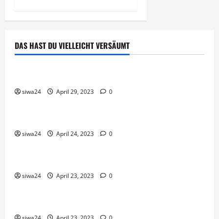
DAS HAST DU VIELLEICHT VERSÄUMT
Brot & Brötchen
Öl-Saaten
siwa24
April 29, 2023
0
Pfannen-Gerichte
Rezepte
Gnocchi-Rosenkohl-Pfanne mit Kabanossi
siwa24
April 24, 2023
0
Brot & Brötchen
Brotgewürz
siwa24
April 23, 2023
0
Brot & Brötchen
Roggen-Weizenmischbrot mit Saaten
siwa24
April 23, 2023
0