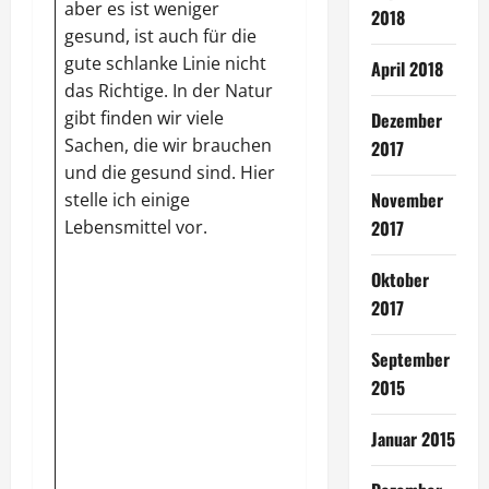
aber es ist weniger
sind sie eine ideale
2018
gesund, ist auch für die
Zutat.
Ananas
gute schlanke Linie nicht
enthalten viele
April 2018
das Richtige. In der Natur
Enzyme
, die Eiweiße
gibt finden wir viele
spalten, die
Dezember
Sachen, die wir brauchen
Fettverbrennung
2017
und die gesund sind. Hier
ankurbeln und als
November
stelle ich einige
Fettblocker wirken. Sie
Lebensmittel vor.
regen die Verdauung
2017
an.
Äpfel
sollte man
Oktober
pro Tag zwei Stück
2017
essen, da sie viele
gesunde Stoffe
September
enthalten. Vorteilhaft
2015
auf den
Fettstoffwechsel
Januar 2015
wirkt sich der
Schlankmacher