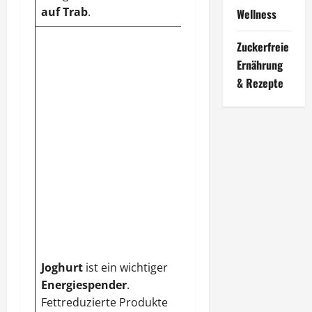
auf Trab
.
Wellness
Kartoffeln
enthalten
Zuckerfreie
viel Kalium, das den
Ernährung
Körper entwässert
.
& Rezepte
Bei
Fettverbrennung
hilft der
hohe
Vitamin-C-Gehalt
und für den besseren
Schlaf sorgt das
enthaltene
Magnesium.
Kiwis
liefern
Enzyme
, die
Eiweiße aufspalten
und dadurch die
Joghurt
ist ein wichtiger
Verdauung fördern
.
Energiespender
.
Die
ideale
Fettreduzierte Produkte
Fitnessfrucht
ist sie