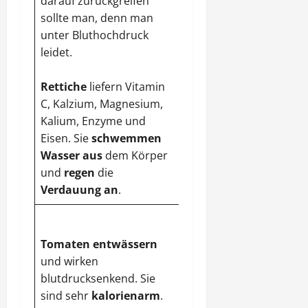
darauf zurückgreifen
wirkt
entwässernd
sollte man, denn man
und hat wenig
unter Bluthochdruck
Kalorien – nur 15 kcal
leidet.
/ 100 g. Das ist günstig
für die Figur.
Rettiche
liefern Vitamin
C, Kalzium, Magnesium,
Kalium, Enzyme und
Eisen. Sie
schwemmen
Wasser aus
dem Körper
und
regen
die
Verdauung
an
.
Ugly
stammt aus
Jamaica und ist eine
Tomaten
entwässern
Grapefruitart. Ihre
und wirken
Pektine beeinflussen
blutdrucksenkend. Sie
die
Blutfettwerte
sind sehr
kalorienarm
.
positiv
. Sie saugen