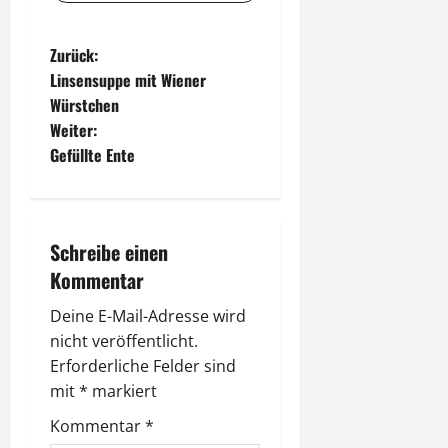
B
Zurück:
Linsensuppe mit Wiener
e
Würstchen
Weiter:
i
Gefüllte Ente
t
r
Schreibe einen
a
Kommentar
g
Deine E-Mail-Adresse wird
nicht veröffentlicht.
s
Erforderliche Felder sind
n
mit
*
markiert
Kommentar
*
a