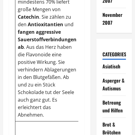
2007
mindestens 70% liefert
Capsaicin
.
große Mengen von
November
Catechin
. Sie zählen zu
2007
den
Antioxitantien
und
fangen
aggressive
Sauerstoffverbindungen
ab
. Aus das Herz haben
CATEGORIES
die Flavonoide eine
positive Wirkung. Sie
Asiatisch
verhindern Ablagerungen
in den Blutgefäßen. Ab
Asperger &
und zu ein Stück
Autismus
Schokolade tut der Seele
auch ganz gut. Es
Betreung
erleichtert das
und Hilfen
Abnehmen.
Brot &
Endiviensalat
ist
Brötchen