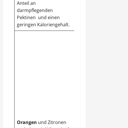
Anteil an
darmpflegenden
Pektinen und einen
geringen Kaloriengehalt.
Papayas
sind
gut für
die Figur
. In dessen
Fruchtfleisch stecken
viele Mineral- und
Pflanzenstoffe sowie
Vitamine. Die Papaya
gilt als eine leichte
Wellnessfrucht und
bietet
viele Enzyme
,
die den
Stoffwechsel
ankurbeln
. Für
Orangen
und Zitronen
Menschen mit einer