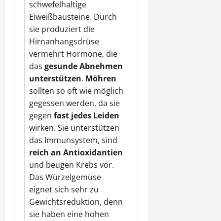
schwefelhaltige
satt zu werden.
Eiweißbausteine. Durch
Außerdem wirkt es
sie produziert die
beruhigend.
Hirnanhangsdrüse
Volkornnudeln
mit
vermehrt Hormone, die
einer
leichten
das
gesunde Abnehmen
Gemüsesoße
sorgen
unterstützen
.
Möhren
für
Fettverlust
sollten so oft wie möglich
gegessen werden, da sie
gegen
fast jedes Leiden
wirken. Sie unterstützen
das Immunsystem, sind
reich an Antioxidantien
und beugen Krebs vor.
Das Würzelgemüse
eignet sich sehr zu
Gewichtsreduktion, denn
sie haben eine hohen