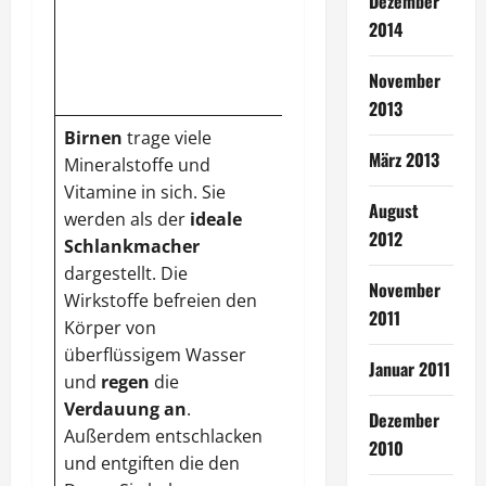
Dezember
Pektin
aus. Der Apfel
2014
hält den Blutkreislauf
stabil und
senkt die
November
Cholesterinwerte
.
2013
Birnen
trage viele
März 2013
Mineralstoffe und
Vitamine in sich. Sie
August
werden als der
ideale
2012
Schlankmacher
dargestellt. Die
November
Wirkstoffe befreien den
2011
Körper von
überflüssigem Wasser
Januar 2011
und
regen
die
Verdauung
an
.
Dezember
Außerdem entschlacken
2010
und entgiften die den