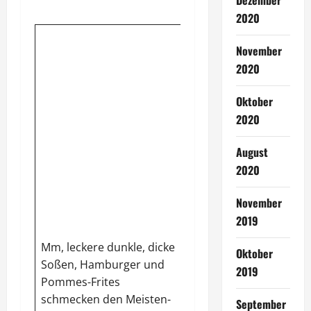
Dezember
2020
A
lgen
kalorien- und
November
fettarm. Sie wirken
2020
durch ihre gelartige
Beschaffenheit und
Oktober
den
hohen
2020
Ballaststoffgehalt
schnell
sättigend
.
August
Außerdem enthalten
2020
sie viele Mineralstoffe,
die das
Lymphsystem
November
reinigen
. Dazu
2019
gehören Eisen (wichtig
Mm, leckere dunkle, dicke
für Vegetarier), Jod,
Oktober
Soßen, Hamburger und
Kalium, Kalzium und
2019
Pommes-Frites
Magnesium. Für
schmecken den Meisten-
Suppen und Eintöpfe
September