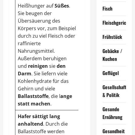
Heißhunger auf
Süßes
.
Grüner
Tee
regt
Fisch
Sie beugen der
Stoffwechsel
,
Übersäuerung des
Verdauung
und den
Fleischgerichte
Körpers vor, zum Beispiel
Geist
an
. Natrium,
durch zu viel Fleisch oder
Magnesium und
Frühstück
raffinierte
Kalium begünstigen
Gebäcke /
Nahrungsmittel.
den
Zellstoffwechsel
.
Außerdem beruhigen
Deshalb sollte dieses
Kuchen
und
reinigen
sie
den
Getränk täglich
Geflügel
Darm
. Sie liefern viele
genossen werden.
Kohlenhydrate für das
Puh-Erh-
und
Mate-
Gesellschaft
Gehirn und viele
Tee
wirken sättigend.
& Politik
Ballaststoffe
, die l
ange
statt machen
.
Gesunde
Hafer
sättigt lang
Ernährung
anhaltend
. Durch die
Gesundheit
Ballaststoffe werden