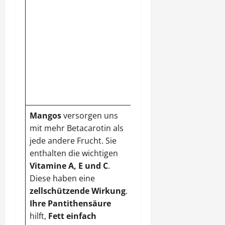
Schützenhilfe liefern
dabei Kalzium,
Magnesium, Zink und
Eisen. Seine Senföle
senken den
Cholesterinspiegel
und wirken
antibiotisch.
Mangos
versorgen uns
mit mehr Betacarotin als
jede andere Frucht. Sie
enthalten die wichtigen
Vitamine A, E und C
.
Diese haben eine
zellschützende Wirkung
.
Ihre Pantithensäure
hilft,
Fett einfach