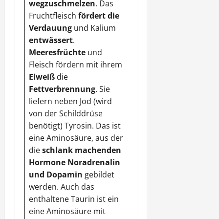
wegzuschmelzen
. Das
Fruchtfleisch
fördert die
Verdauung
und Kalium
entwässert
.
Meeresfrüchte
und
Fleisch fördern mit ihrem
Eiweiß
die
Fettverbrennung
. Sie
Nudeln
machen
liefern neben Jod (wird
nicht dick
, aber
satt
.
von der Schilddrüse
Durch die
benötigt) Tyrosin. Das ist
Kohlenhydrate
wird
eine Aminosäure, aus der
die
die
schlank machenden
Serotoninproduktion
Hormone Noradrenalin
im Gehirn
und Dopamin
gebildet
angekurbelt
. Dieses
werden. Auch das
Hormon trägt dazu
enthaltene Taurin ist ein
bei, dass man kleine
eine Aminosäure mit
Mengen braucht, um