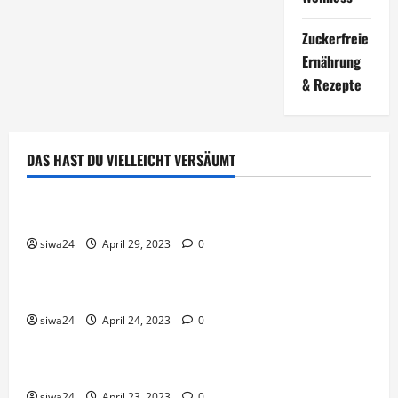
Zuckerfreie
Ernährung
& Rezepte
DAS HAST DU VIELLEICHT VERSÄUMT
Brot & Brötchen
Öl-Saaten
siwa24
April 29, 2023
0
Pfannen-Gerichte
Rezepte
Gnocchi-Rosenkohl-Pfanne mit Kabanossi
siwa24
April 24, 2023
0
Brot & Brötchen
Brotgewürz
siwa24
April 23, 2023
0