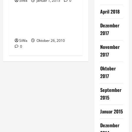
v
SiWa
Januar 1, 2015
0
Uncategorized
April 2018
i
Auf natürliche Weise
g
schlank werden (gesunde
Dezember
Ernährung von A-Z)
2017
a
SiWa
Oktober 26, 2010
November
0
t
2017
i
Oktober
o
2017
n
September
2015
Januar 2015
Dezember