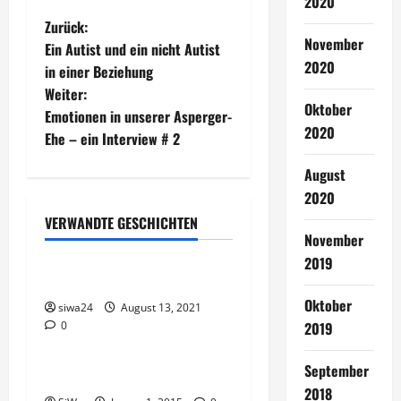
2020
B
Zurück:
November
Ein Autist und ein nicht Autist
e
2020
in einer Beziehung
Weiter:
i
Oktober
Emotionen in unserer Asperger-
2020
t
Ehe – ein Interview # 2
r
August
2020
a
VERWANDTE GESCHICHTEN
Uncategorized
November
g
2019
Hirschgulasch
s
Oktober
siwa24
August 13, 2021
n
0
2019
Uncategorized
a
September
2015
2018