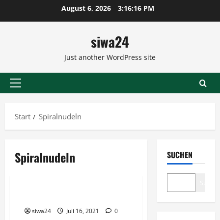
Zum
August 6, 2026
3:16:17 PM
Inhalt
springen
siwa24
Just another WordPress site
Primäres
Menü
Start
Spiralnudeln
Spiralnudeln
SUCHEN
Salate
Suche
Nudelsalat Simone
siwa24
Juli 16, 2021
0