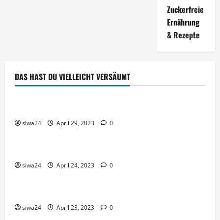
Zuckerfreie
Ernährung
& Rezepte
DAS HAST DU VIELLEICHT VERSÄUMT
Brot & Brötchen
Öl-Saaten
siwa24
April 29, 2023
0
Pfannen-Gerichte
Rezepte
Gnocchi-Rosenkohl-Pfanne mit Kabanossi
siwa24
April 24, 2023
0
Brot & Brötchen
Brotgewürz
siwa24
April 23, 2023
0
Brot & Brötchen