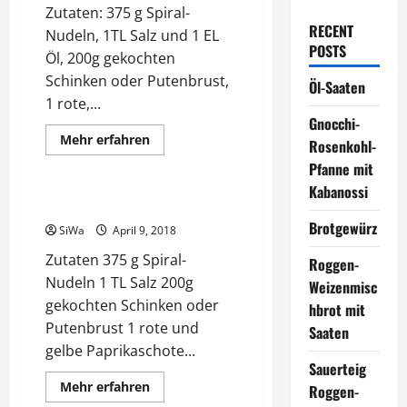
Zutaten: 375 g Spiral-
RECENT
Nudeln, 1TL Salz und 1 EL
POSTS
Öl, 200g gekochten
Schinken oder Putenbrust,
Öl-Saaten
1 rote,...
Gnocchi-
Mehr
Mehr erfahren
Rosenkohl-
Informationen
Rezepte
über
Pfanne mit
Nudelsalat
Simone
Kabanossi
Nudelsalat Simone
Brotgewürz
SiWa
April 9, 2018
Zutaten 375 g Spiral-
Roggen-
Nudeln 1 TL Salz 200g
Weizenmisc
gekochten Schinken oder
hbrot mit
Putenbrust 1 rote und
Saaten
gelbe Paprikaschote...
Sauerteig
Mehr
Mehr erfahren
Roggen-
Informationen