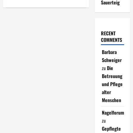
über
Sauerteig
Nudelsalat
Simone
RECENT
COMMENTS
Barbara
Schweiger
zu
Die
Betreuung
und Pflege
alter
Menschen
Nagelforum
zu
Gepflegte