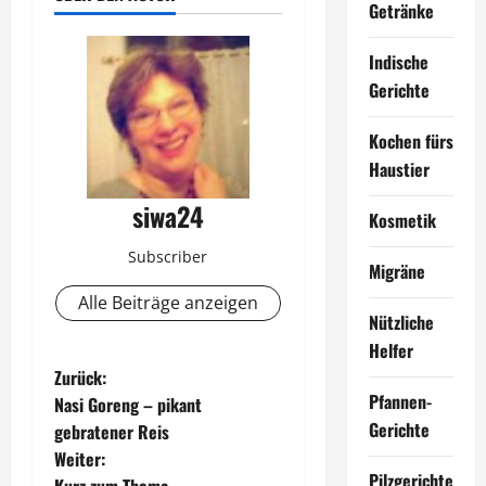
Getränke
Indische
Gerichte
Kochen fürs
Haustier
siwa24
Kosmetik
Subscriber
Migräne
Alle Beiträge anzeigen
Nützliche
Helfer
B
Zurück:
Pfannen-
Nasi Goreng – pikant
e
Gerichte
gebratener Reis
Weiter:
i
Pilzgerichte