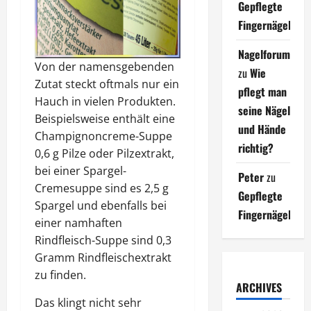
Gepflegte
Fingernägel
Nagelforum
Von der namensgebenden
zu
Wie
Zutat steckt oftmals nur ein
pflegt man
Hauch in vielen Produkten.
seine Nägel
Beispielsweise enthält eine
und Hände
Champignoncreme-Suppe
richtig?
0,6 g Pilze oder Pilzextrakt,
bei einer Spargel-
Peter
zu
Cremesuppe sind es 2,5 g
Gepflegte
Spargel und ebenfalls bei
Fingernägel
einer namhaften
Rindfleisch-Suppe sind 0,3
Gramm Rindfleischextrakt
zu finden.
ARCHIVES
Das klingt nicht sehr