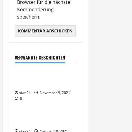
Browser für die nächste
Kommentierung
speichern.
VERWANDTE GESCHICHTEN
Clean Eating & Rezepte
3 Tipps für Clean Eating –
Anfänger
siwa24
November 9, 2021
0
Clean Eating & Rezepte
Brot und Brötchen bei
Reizdarm
siwa24
Oktober 10, 2021