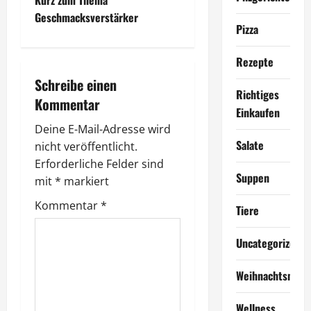
Kurz zum Thema
t
Geschmacksverstärker
Pizza
r
Rezepte
a
Schreibe einen
Richtiges
Kommentar
g
Einkaufen
Deine E-Mail-Adresse wird
s
Salate
nicht veröffentlicht.
n
Erforderliche Felder sind
Suppen
mit
*
markiert
a
Kommentar
*
Tiere
v
Uncategorized
i
Weihnachtsmen
g
Wellness