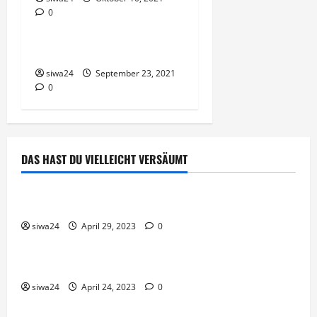
0
Clean Eating & Rezepte
Clean Eating
siwa24
September 23, 2021
0
DAS HAST DU VIELLEICHT VERSÄUMT
Brot & Brötchen
Öl-Saaten
siwa24
April 29, 2023
0
Pfannen-Gerichte
Rezepte
Gnocchi-Rosenkohl-Pfanne mit Kabanossi
siwa24
April 24, 2023
0
Brot & Brötchen