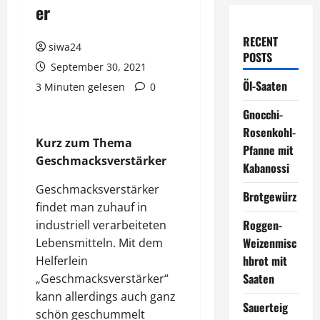
er
RECENT
siwa24
POSTS
September 30, 2021
Öl-Saaten
3 Minuten gelesen
0
Gnocchi-
Rosenkohl-
Kurz zum Thema
Pfanne mit
Geschmacksverstärker
Kabanossi
Geschmacksverstärker
Brotgewürz
findet man zuhauf in
Roggen-
industriell verarbeiteten
Weizenmisc
Lebensmitteln. Mit dem
hbrot mit
Helferlein
Saaten
„Geschmacksverstärker“
kann allerdings auch ganz
Sauerteig
schön geschummelt