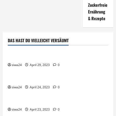
Zuckerfreie
Ernährung
& Rezepte
DAS HAST DU VIELLEICHT VERSÄUMT
Brot & Brötchen
Öl-Saaten
siwa24
April 29, 2023
0
Pfannen-Gerichte
Rezepte
Gnocchi-Rosenkohl-Pfanne mit Kabanossi
siwa24
April 24, 2023
0
Brot & Brötchen
Brotgewürz
siwa24
April 23, 2023
0
Brot & Brötchen