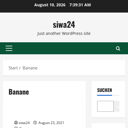
Zum
August 10, 2026
7:39:31 AM
Inhalt
springen
siwa24
Just another WordPress site
Primäres
Menü
Start
Banane
Banane
SUCHEN
Salate
Suche
Fataler Obstsalat
siwa24
August 23, 2021