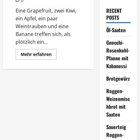
0
RECENT
Eine Grapefruit, zwei Kiwi,
POSTS
ein Apfel, ein paar
Weintrauben und eine
Öl-Saaten
Banane treffen sich, als
plötzlich ein...
Gnocchi-
Rosenkohl-
Mehr
Mehr erfahren
Pfanne mit
Informationen
über
Kabanossi
Fataler
Obstsalat
Brotgewürz
Roggen-
Weizenmisc
hbrot mit
Saaten
Sauerteig
Roggen-