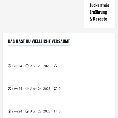
Zuckerfreie
Ernährung
& Rezepte
DAS HAST DU VIELLEICHT VERSÄUMT
Brot & Brötchen
Öl-Saaten
siwa24
April 29, 2023
0
Pfannen-Gerichte
Rezepte
Gnocchi-Rosenkohl-Pfanne mit Kabanossi
siwa24
April 24, 2023
0
Brot & Brötchen
Brotgewürz
siwa24
April 23, 2023
0
Brot & Brötchen