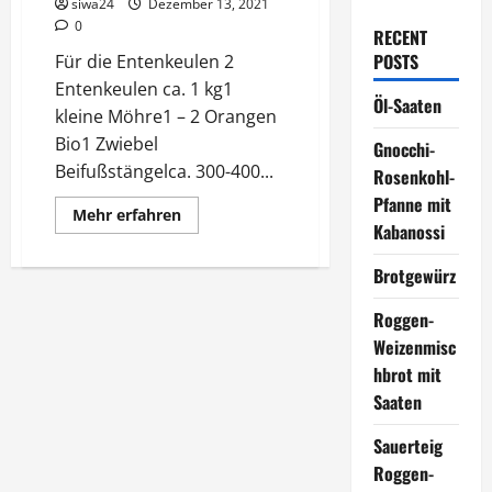
siwa24
Dezember 13, 2021
0
RECENT
POSTS
Für die Entenkeulen 2
Entenkeulen ca. 1 kg1
Öl-Saaten
kleine Möhre1 – 2 Orangen
Bio1 Zwiebel
Gnocchi-
Beifußstängelca. 300-400...
Rosenkohl-
Pfanne mit
Mehr
Mehr erfahren
Informationen
Kabanossi
über
Entenkeulen
Brotgewürz
mit
Rotkohl
und
Roggen-
Klößen
Weizenmisc
hbrot mit
Saaten
Sauerteig
Roggen-