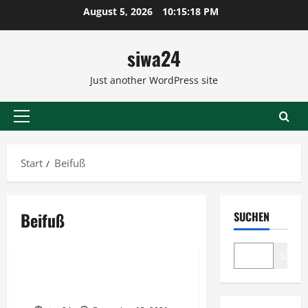
Zum
August 5, 2026
10:15:18 PM
Inhalt
springen
siwa24
Just another WordPress site
Primäres
Menü
Start
Beifuß
Beifuß
SUCHEN
Geflügel
Suche
Entenkeulen mit Rotkohl und
Klößen