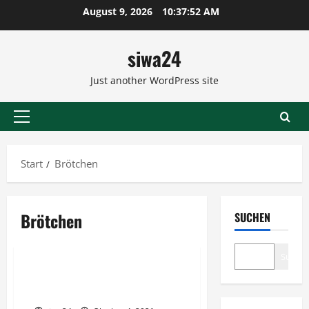
Zum
August 9, 2026
10:37:52 AM
Inhalt
springen
siwa24
Just another WordPress site
Primäres
Menü
Start
Brötchen
Brötchen
SUCHEN
Brot & Brötchen
Suche
Brot backen – Liebe oder
Bestimmung