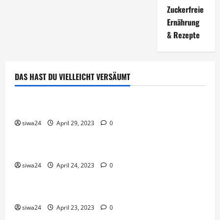
Zuckerfreie
Ernährung
& Rezepte
DAS HAST DU VIELLEICHT VERSÄUMT
Brot & Brötchen
Öl-Saaten
siwa24
April 29, 2023
0
Pfannen-Gerichte
Rezepte
Gnocchi-Rosenkohl-Pfanne mit Kabanossi
siwa24
April 24, 2023
0
Brot & Brötchen
Brotgewürz
siwa24
April 23, 2023
0
Brot & Brötchen