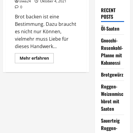
siwa24
Oktober 4, 2021
0
RECENT
POSTS
Brot backen ist eine
Bestimmung. Dazu braucht
Öl-Saaten
es nicht nur Können,
vielmehr muss Liebe für
Gnocchi-
dieses Handwerk...
Rosenkohl-
Pfanne mit
Mehr
Mehr erfahren
Informationen
Kabanossi
über
Brot
Brotgewürz
backen
–
Liebe
Roggen-
oder
Bestimmung
Weizenmisc
hbrot mit
Saaten
Sauerteig
Roggen-