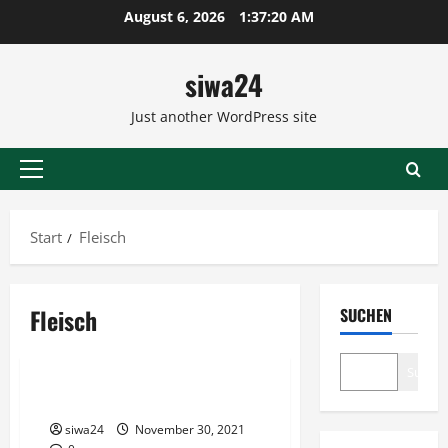
Zum
August 6, 2026
1:37:20 AM
Inhalt
springen
siwa24
Just another WordPress site
Primäres
Menü
Start
Fleisch
Fleisch
SUCHEN
Fleischgerichte
Suche
Kohlrouladen
siwa24
November 30, 2021