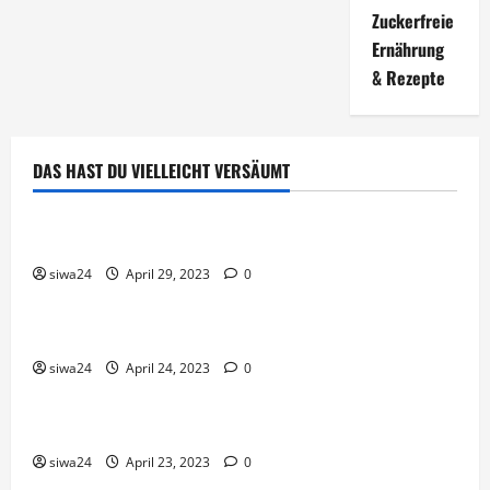
Zuckerfreie
Ernährung
& Rezepte
DAS HAST DU VIELLEICHT VERSÄUMT
Brot & Brötchen
Öl-Saaten
siwa24
April 29, 2023
0
Pfannen-Gerichte
Rezepte
Gnocchi-Rosenkohl-Pfanne mit Kabanossi
siwa24
April 24, 2023
0
Brot & Brötchen
Brotgewürz
siwa24
April 23, 2023
0
Brot & Brötchen