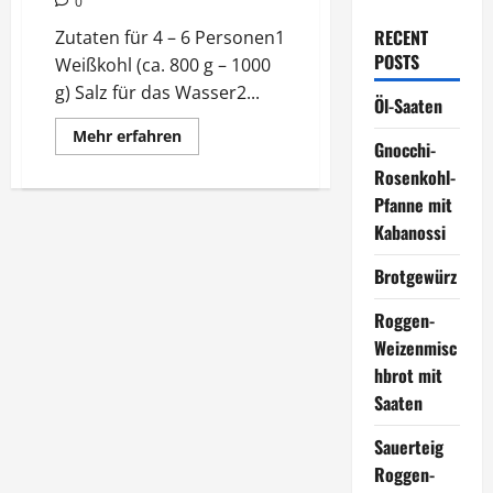
0
RECENT
Zutaten für 4 – 6 Personen1
POSTS
Weißkohl (ca. 800 g – 1000
g) Salz für das Wasser2...
Öl-Saaten
Mehr
Mehr erfahren
Gnocchi-
Informationen
über
Rosenkohl-
Kohlrouladen
Pfanne mit
Kabanossi
Brotgewürz
Roggen-
Weizenmisc
hbrot mit
Saaten
Sauerteig
Roggen-