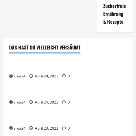
Zuckerfreie
Ernährung
& Rezepte
DAS HAST DU VIELLEICHT VERSÄUMT
Brot & Brötchen
Öl-Saaten
siwa24
April 29, 2023
0
Pfannen-Gerichte
Rezepte
Gnocchi-Rosenkohl-Pfanne mit Kabanossi
siwa24
April 24, 2023
0
Brot & Brötchen
Brotgewürz
siwa24
April 23, 2023
0
Brot & Brötchen