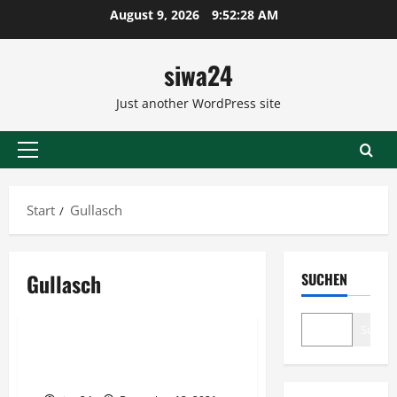
Zum
August 9, 2026
9:52:28 AM
Inhalt
springen
siwa24
Just another WordPress site
Primäres
Menü
Start
Gullasch
Gullasch
SUCHEN
Fleischgerichte
Suche
Rinder Gulasch mit
selbstgemachten Klößen