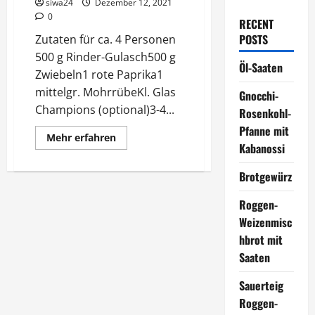
siwa24
Dezember 12, 2021
0
RECENT
POSTS
Zutaten für ca. 4 Personen
500 g Rinder-Gulasch500 g
Öl-Saaten
Zwiebeln1 rote Paprika1
mittelgr. MohrrübeKl. Glas
Gnocchi-
Champions (optional)3-4...
Rosenkohl-
Pfanne mit
Mehr
Mehr erfahren
Informationen
Kabanossi
über
Rinder
Brotgewürz
Gulasch
mit
selbstgemachten
Roggen-
Klößen
Weizenmisc
hbrot mit
Saaten
Sauerteig
Roggen-