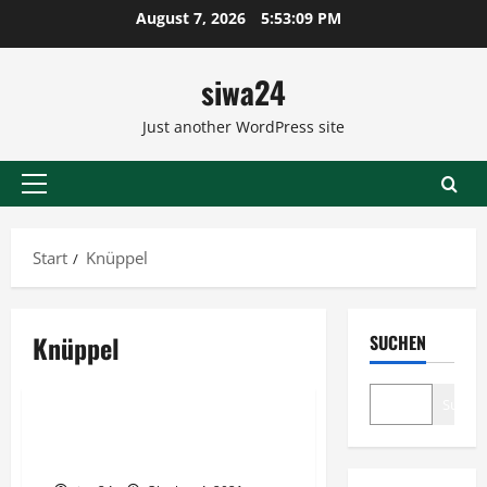
Zum
August 7, 2026
5:53:10 PM
Inhalt
springen
siwa24
Just another WordPress site
Primäres
Menü
Start
Knüppel
Knüppel
SUCHEN
Brot & Brötchen
Suche
Brot backen – Liebe oder
Bestimmung