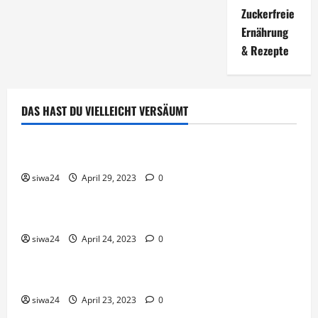
Zuckerfreie
Ernährung
& Rezepte
DAS HAST DU VIELLEICHT VERSÄUMT
Brot & Brötchen
Öl-Saaten
siwa24
April 29, 2023
0
Pfannen-Gerichte
Rezepte
Gnocchi-Rosenkohl-Pfanne mit Kabanossi
siwa24
April 24, 2023
0
Brot & Brötchen
Brotgewürz
siwa24
April 23, 2023
0
Brot & Brötchen