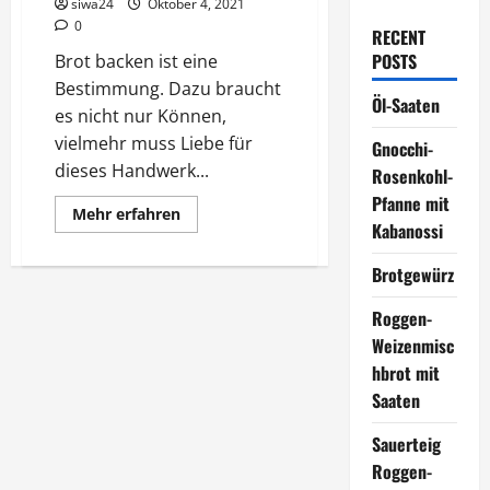
siwa24
Oktober 4, 2021
0
RECENT
POSTS
Brot backen ist eine
Bestimmung. Dazu braucht
Öl-Saaten
es nicht nur Können,
vielmehr muss Liebe für
Gnocchi-
dieses Handwerk...
Rosenkohl-
Pfanne mit
Mehr
Mehr erfahren
Informationen
Kabanossi
über
Brot
Brotgewürz
backen
–
Liebe
Roggen-
oder
Bestimmung
Weizenmisc
hbrot mit
Saaten
Sauerteig
Roggen-