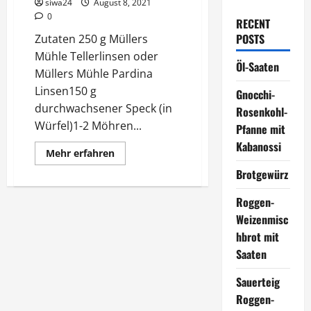
siwa24
August 8, 2021
0
RECENT
POSTS
Zutaten 250 g Müllers
Mühle Tellerlinsen oder
Öl-Saaten
Müllers Mühle Pardina
Linsen150 g
Gnocchi-
durchwachsener Speck (in
Rosenkohl-
Würfel)1-2 Möhren...
Pfanne mit
Kabanossi
Mehr
Mehr erfahren
Informationen
über
Brotgewürz
Linsensuppe
mit
Roggen-
Wiener
Würstchen
Weizenmisc
hbrot mit
Saaten
Sauerteig
Roggen-