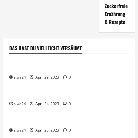
Zuckerfreie
Ernährung
& Rezepte
DAS HAST DU VIELLEICHT VERSÄUMT
Brot & Brötchen
Öl-Saaten
siwa24
April 29, 2023
0
Pfannen-Gerichte
Rezepte
Gnocchi-Rosenkohl-Pfanne mit Kabanossi
siwa24
April 24, 2023
0
Brot & Brötchen
Brotgewürz
siwa24
April 23, 2023
0
Brot & Brötchen