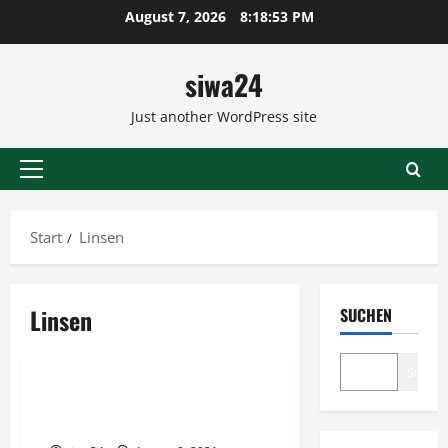
Zum
August 7, 2026
8:18:53 PM
Inhalt
springen
siwa24
Just another WordPress site
Primäres
Menü
Start
Linsen
Linsen
SUCHEN
Suppen
Suche
Linsensuppe mit Wiener
Würstchen