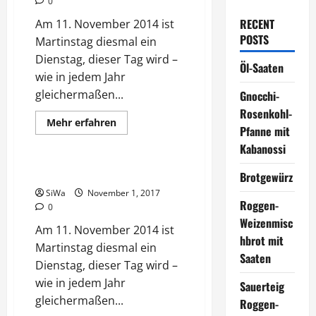
0
RECENT
Am 11. November 2014 ist
POSTS
Martinstag diesmal ein
Dienstag, dieser Tag wird –
Öl-Saaten
wie in jedem Jahr
gleichermaßen...
Gnocchi-
Rosenkohl-
Mehr
Mehr erfahren
Pfanne mit
Informationen
Rezepte
über
Kabanossi
Martinsgans
Martinsgans
Brotgewürz
SiWa
November 1, 2017
Roggen-
0
Weizenmisc
Am 11. November 2014 ist
hbrot mit
Martinstag diesmal ein
Saaten
Dienstag, dieser Tag wird –
wie in jedem Jahr
Sauerteig
gleichermaßen...
Roggen-