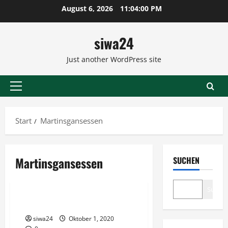
Zum
August 6, 2026
11:04:00 PM
Inhalt
springen
siwa24
Just another WordPress site
Primäres
Menü
Start
Martinsgansessen
Martinsgansessen
SUCHEN
Weihnachtsmenüs
Suche
Martinsgans
siwa24
Oktober 1, 2020