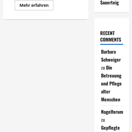
Sauerteig
Mehr
Mehr erfahren
Informationen
über
Martinsgans
RECENT
COMMENTS
Barbara
Schweiger
zu
Die
Betreuung
und Pflege
alter
Menschen
Nagelforum
zu
Gepflegte