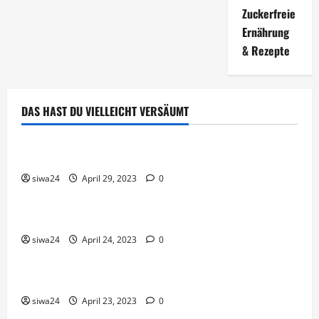
Zuckerfreie
Ernährung
& Rezepte
DAS HAST DU VIELLEICHT VERSÄUMT
Brot & Brötchen
Öl-Saaten
siwa24
April 29, 2023
0
Pfannen-Gerichte
Rezepte
Gnocchi-Rosenkohl-Pfanne mit Kabanossi
siwa24
April 24, 2023
0
Brot & Brötchen
Brotgewürz
siwa24
April 23, 2023
0
Brot & Brötchen