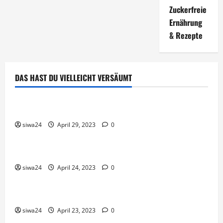
Zuckerfreie
Ernährung
& Rezepte
DAS HAST DU VIELLEICHT VERSÄUMT
Brot & Brötchen
Öl-Saaten
siwa24
April 29, 2023
0
Pfannen-Gerichte
Rezepte
Gnocchi-Rosenkohl-Pfanne mit Kabanossi
siwa24
April 24, 2023
0
Brot & Brötchen
Brotgewürz
siwa24
April 23, 2023
0
Brot & Brötchen