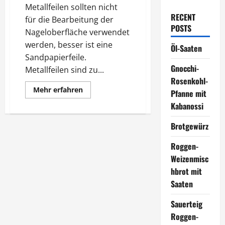
Metallfeilen sollten nicht
RECENT
für die Bearbeitung der
POSTS
Nageloberfläche verwendet
werden, besser ist eine
Öl-Saaten
Sandpapierfeile.
Gnocchi-
Metallfeilen sind zu...
Rosenkohl-
Mehr
Mehr erfahren
Pfanne mit
Informationen
über
Kabanossi
Gepflegte
Fingernägel
Brotgewürz
Roggen-
Weizenmisc
hbrot mit
Saaten
Sauerteig
Roggen-