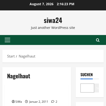
Zum
August 7, 2026
2:16:24 PM
Inhalt
springen
siwa24
Just another WordPress site
Primäres
Menü
Start
Nagelhaut
Nagelhaut
SUCHEN
Empfehlungen
Kosmetik
Suche
Gepflegte Fingernägel
SiWa
Januar 2, 2011
2