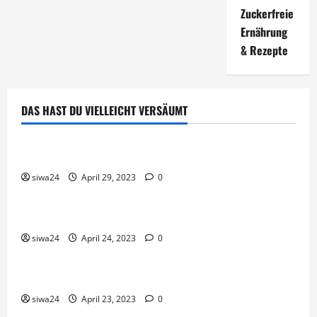
Zuckerfreie
Ernährung
& Rezepte
DAS HAST DU VIELLEICHT VERSÄUMT
Brot & Brötchen
Öl-Saaten
siwa24
April 29, 2023
0
Pfannen-Gerichte
Rezepte
Gnocchi-Rosenkohl-Pfanne mit Kabanossi
siwa24
April 24, 2023
0
Brot & Brötchen
Brotgewürz
siwa24
April 23, 2023
0
Brot & Brötchen