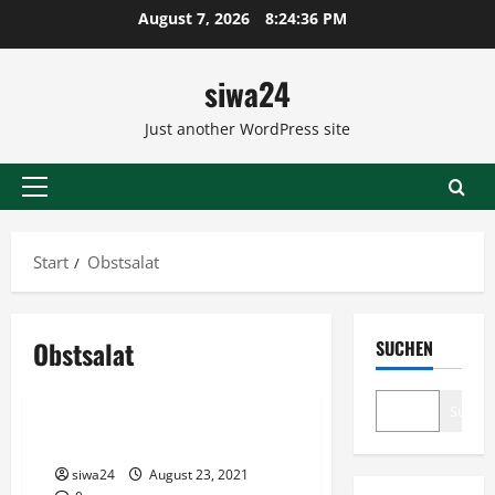
Zum
August 7, 2026
8:24:36 PM
Inhalt
springen
siwa24
Just another WordPress site
Primäres
Menü
Start
Obstsalat
Obstsalat
SUCHEN
Salate
Suche
Fataler Obstsalat
siwa24
August 23, 2021