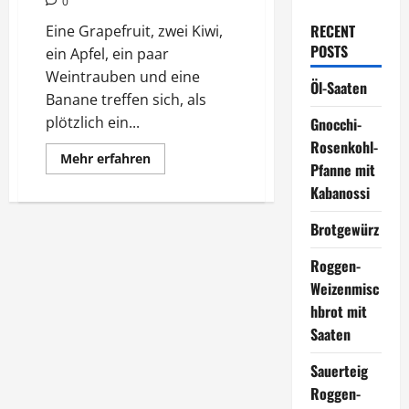
0
RECENT
Eine Grapefruit, zwei Kiwi,
POSTS
ein Apfel, ein paar
Weintrauben und eine
Öl-Saaten
Banane treffen sich, als
plötzlich ein...
Gnocchi-
Rosenkohl-
Mehr
Mehr erfahren
Pfanne mit
Informationen
über
Kabanossi
Fataler
Obstsalat
Brotgewürz
Roggen-
Weizenmisc
hbrot mit
Saaten
Sauerteig
Roggen-