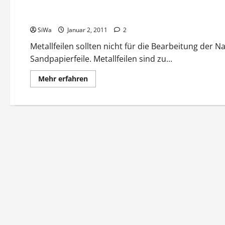
Gepflegte Fingernägel
SiWa
Januar 2, 2011
2
Metallfeilen sollten nicht für die Bearbeitung der 
Sandpapierfeile. Metallfeilen sind zu...
Mehr
Mehr erfahren
Informationen
über
Gepflegte
Fingernägel