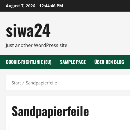
Zum
August 7, 2026
12:44:47 PM
Inhalt
springen
siwa24
Just another WordPress site
COOKIE-RICHTLINIE (EU)
SAMPLE PAGE
ÜBER DEN BLOG
Start
Sandpapierfeile
Sandpapierfeile
Empfehlungen
Kosmetik