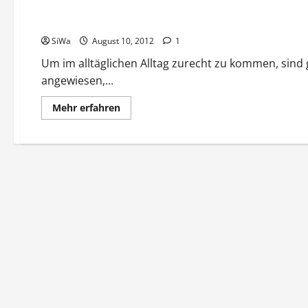
Die Betreuung und Pflege alter Menschen
SiWa
August 10, 2012
1
Um im alltäglichen Alltag zurecht zu kommen, sind
angewiesen,...
Mehr
Mehr erfahren
Informationen
über
Die
Betreuung
und
Pflege
alter
Menschen