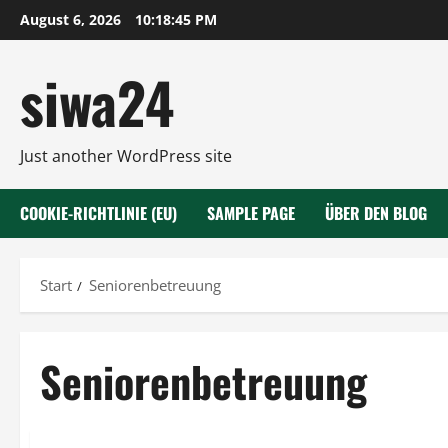
Zum
August 6, 2026
10:18:45 PM
Inhalt
springen
siwa24
Just another WordPress site
COOKIE-RICHTLINIE (EU)
SAMPLE PAGE
ÜBER DEN BLOG
Start
Seniorenbetreuung
Seniorenbetreuung
Betreung und Hilfen