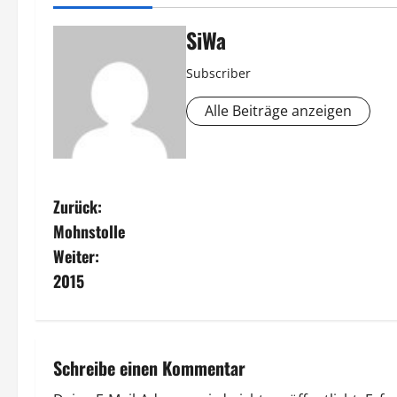
SiWa
Subscriber
Alle Beiträge anzeigen
B
Zurück:
Mohnstolle
e
Weiter:
i
2015
t
r
Schreibe einen Kommentar