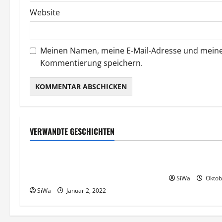
o
Website
n
Meinen Namen, meine E-Mail-Adresse und meine 
Kommentierung speichern.
VERWANDTE GESCHICHTEN
Gesellschaft & Politik
Tiere
Tiere
Berlin: Einführung eines
Rocky unser 
Hunderegisters
SiWa
Oktob
SiWa
Januar 2, 2022