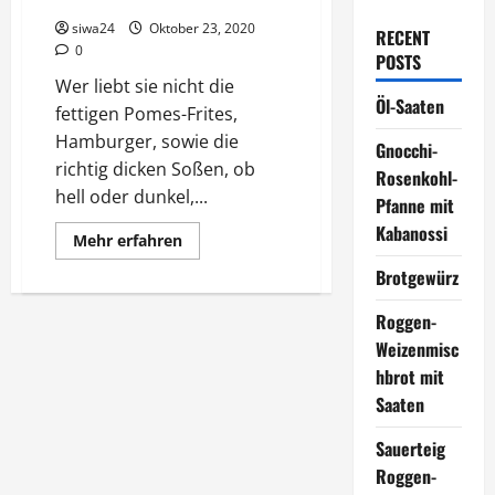
siwa24
Oktober 23, 2020
RECENT
0
POSTS
Wer liebt sie nicht die
Öl-Saaten
fettigen Pomes-Frites,
Hamburger, sowie die
Gnocchi-
richtig dicken Soßen, ob
Rosenkohl-
hell oder dunkel,...
Pfanne mit
Kabanossi
Mehr
Mehr erfahren
Informationen
über
Brotgewürz
Die
gesunde
Ernährung
Roggen-
macht
Weizenmisc
viel
aus,
hbrot mit
auf
natürliche
Saaten
Weise
schlank
werden
Sauerteig
Roggen-