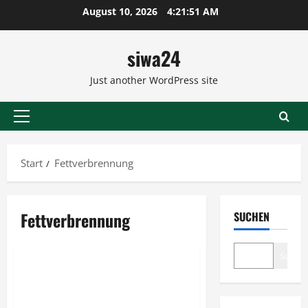
Zum
August 10, 2026
4:21:51 AM
Inhalt
springen
siwa24
Just another WordPress site
Primäres
Menü
Start
Fettverbrennung
Fettverbrennung
SUCHEN
Gesunde Ernährung
Suche
Die gesunde Ernährung macht
viel aus, auf natürliche Weise
schlank werden