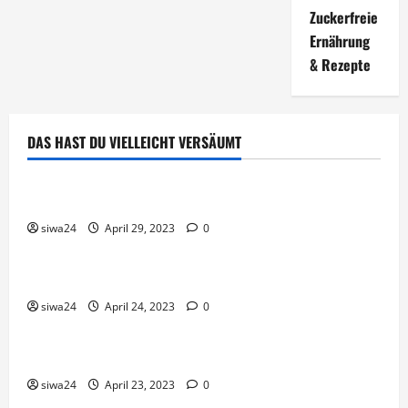
Zuckerfreie
Ernährung
& Rezepte
DAS HAST DU VIELLEICHT VERSÄUMT
Brot & Brötchen
Öl-Saaten
siwa24
April 29, 2023
0
Pfannen-Gerichte
Rezepte
Gnocchi-Rosenkohl-Pfanne mit Kabanossi
siwa24
April 24, 2023
0
Brot & Brötchen
Brotgewürz
siwa24
April 23, 2023
0
Brot & Brötchen