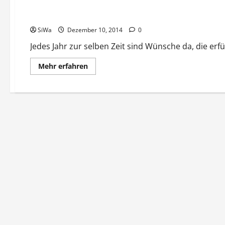
Jedes Jahr wieder
SiWa
Dezember 10, 2014
0
Jedes Jahr zur selben Zeit sind Wünsche da, die erfü
Mehr
Mehr erfahren
Informationen
über
Jedes
Jahr
wieder